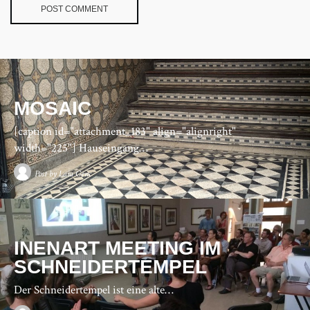
MOSAIC
[caption id="attachment_183" align="alignright"
width="225"] Hauseingang…
Post by
Laia Genc
INENART MEETING IM
SCHNEIDERTEMPEL
Der Schneidertempel ist eine alte…